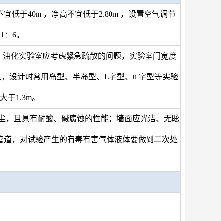
于40m ，净高不宜低于2.80m ，设置空气调节
1：6。
。油化实验室应考虑紧急疏散的问题，实验室门宽度
象，设计时常用岛型、半岛型、L字型、u 字型等实验
于1.3m。
尘，且具有耐酸、碱腐蚀的性能；墙面应光洁、无眩
管道，对试验产生的有毒有害气体液体要做到二次处