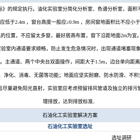
》的规定执行。油化实验室分简化分析室、色谱分析室，面积不宜低
应低于2.4m ，窗台高度一般应≥0.9m ，房间窗地面积比不应小于
的位置，不应留太多窗，最好居高布置，窗下沿距地面2m为宜
。实验室内通道要求顺畅，防止发生危急情况时，出现通道堵塞现
。主通道、两个中央台双面操作，间距大于1.5m，边台单向距离大
风、净化、消毒、无菌等功能；地面应坚实耐磨、防水防滑、不积
且尽量避免阳光直射，实验室应考虑预留排风管道及独立的排污
理排放，达到排放标准
。
石油化工实验室解决方案
石油化工实验室选址
选址调研