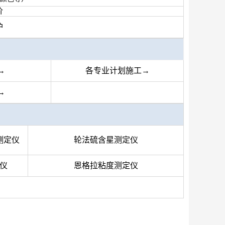
价
护
→
各专业计划施工→
→
测定仪
轮法硫含星测定仪
仪
恩格拉粘度测定仪