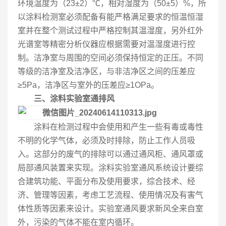
环境温度为（23±2）℃，相对湿度为（50±5）%，所
以涂料检测室必须配备有能严格满足要求的恒温恒湿
室并在整个测试过程中严格控制其温湿度，另外红外
光谱室等精密分析仪器应根据需要对温湿度进行控
制。洁净室与周围的空间必须保持恒定的正压。不同
等级的洁净室及洁净区，与非洁净区之间的压差应
≥5Pa，洁净区与室外的压差应≥1OPa。
三、涂料实验室通排风
涂料在检测过程中会使用和产生一些有毒或毒性
不明的化学气体，必须及时排除，防止工作人员吸
入。这部分的废气的排除可以通过通风柜、通风罩或
局部通风装置来实现。涂料实验室通风系统设计要综
合建筑功能、平面分布及使用要求，综合技术、经
济、管理等因素，考虑工艺流程、使用情况及有害气
体性质等因素来设计。实验室通风要求新风全来自室
外，污染的气体不能在室内循环。