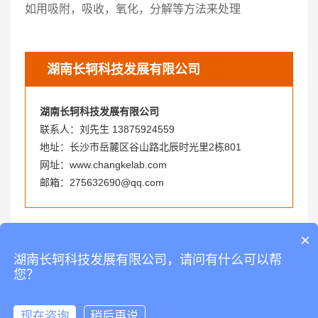
如用吸附，吸收，氧化，分解等方法来处理
湖南长轲科技发展有限公司
湖南长轲科技发展有限公司
联系人：刘先生 13875924559
地址：长沙市岳麓区谷山路北辰时光里2栋801
网址：www.changkelab.com
邮箱：275632690@qq.com
上一篇：
​实验台尺寸规格如何确定，标准尺寸是多少呢了
×
下一篇：
实验室改造翻新需要考虑什么方面
湖南长轲科技发展有限公司，请问有什么可以帮
您？
现在咨询
稍后再说