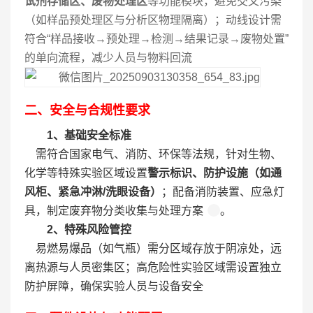
试剂存储区、废物处理区
等功能模块，避免交叉污染
（如样品预处理区与分析区物理隔离）；动线设计需
符合“样品接收→预处理→检测→结果记录→废物处置”
的单向流程，减少人员与物料回流
二、安全与合规性要求
1、基础安全标准
    需符合国家电气、消防、环保等法规，针对生物、
化学等特殊实验区域设置
警示标识、防护设施（如通
风柜、紧急冲淋/洗眼设备）
；配备消防装置、应急灯
具，制定废弃物分类收集与处理方案
。
2、特殊风险管控
    易燃易爆品（如气瓶）需分区域存放于阴凉处，远
离热源与人员密集区；高危险性实验区域需设置独立
防护屏障，确保实验人员与设备安全