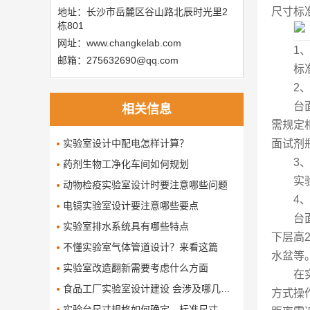
尺寸标
地址：长沙市岳麓区谷山路北辰时光里2
栋801
网址：www.changkelab.com
1
邮箱：275632690@qq.com
标
2
台
相关信息
需规定
实验室设计中配电怎样计算？
面试剂瓶
3
药剂生物工净化车间如何规划
实
动物检疫实验室设计时要注意哪些问题
4
电镜实验室设计要注意哪些要点
台
实验室排水系统具有哪些特点
下层高
不懂实验室气体管道设计？来看这篇
水盆等
实验室改造翻新需要考虑什么方面
在
食品工厂实验室设计建设 会涉及哪几个要求
方式操
​实验台尺寸规格如何确定，标准尺寸是多少呢了