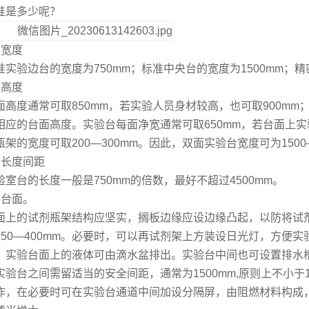
准是多少呢？
、宽度
准实验边台的宽度为750mm；标准中央台的宽度为1500mm；精
、高度
面高度通常可取850mm，若实验人员身材较高，也可取900mm
相应的台面高度。实验台每面净宽通常可取650mm，若台面上
架的宽度可取200—300mm。因此，双面实验台宽度可为1500—
、长度间距
验室台的长度一般是750mm的倍数，最好不超过4500mm。
、台面。
面上的试剂瓶架结构应坚实，搁板边缘应设边缘凸起，以防将试剂
250—400mm。必要时，可以再试剂架上方装设日光灯，方便
。实验台面上的液体可由滴水盆排出。实验台中间也可设置排水
实验台之间需留适当的安全间距，通常为1500mm,原则上不小于1
作，在必要时可在实验台通道中间加设分隔屏，由阻燃材料构成