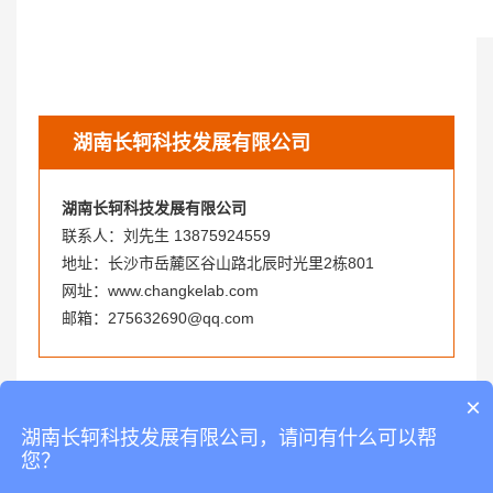
湖南长轲科技发展有限公司
湖南长轲科技发展有限公司
联系人：刘先生 13875924559
地址：长沙市岳麓区谷山路北辰时光里2栋801
网址：www.changkelab.com
邮箱：275632690@qq.com
上一篇：
老旧实验室装修改造的经验分享
×
下一篇：
实验室的危化品管理注意事项及其解决办法
湖南长轲科技发展有限公司，请问有什么可以帮
您？